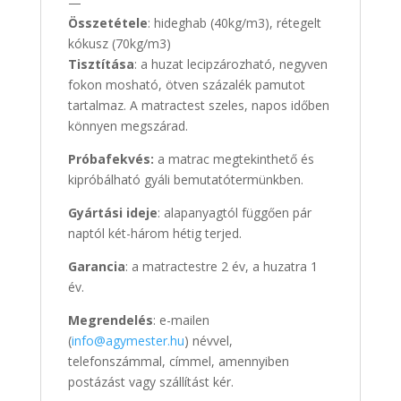
—
Összetétele
: hideghab (40kg/m3), rétegelt
kókusz (70kg/m3)
Tisztítása
: a huzat lecipzározható, negyven
fokon mosható, ötven százalék pamutot
tartalmaz. A matractest szeles, napos időben
könnyen megszárad.
Próbafekvés:
a matrac megtekinthető és
kipróbálható gyáli bemutatótermünkben.
Gyártási ideje
: alapanyagtól függően pár
naptól két-három hétig terjed.
Garancia
: a matractestre 2 év, a huzatra 1
év.
Megrendelés
: e-mailen
(
info@agymester.hu
) névvel,
telefonszámmal, címmel, amennyiben
postázást vagy szállítást kér.