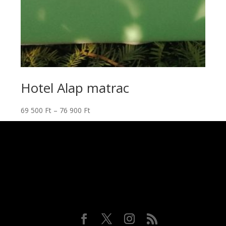
Hotel Alap matrac
Ho
Ártartomány:
69 500
Ft
–
76 900
Ft
60 
69
500 Ft
-
76
900 Ft