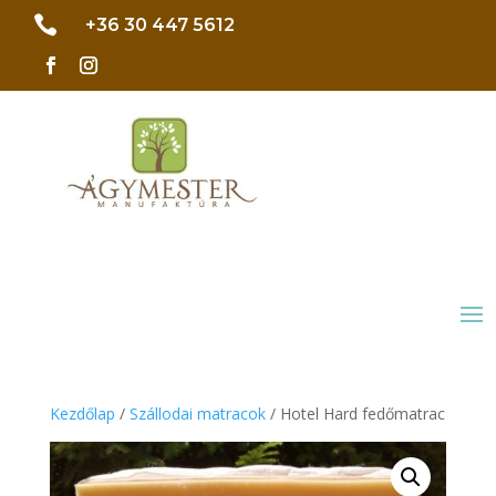

+36 30 447 5612
Kezdőlap
/
Szállodai matracok
/ Hotel Hard fedőmatrac