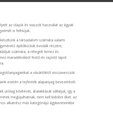
lyett az olajok és viaszok használat az ágyak
yelmét is felhívjuk.
készítünk a társadalom számára valami
gyméretű építőkockát óvodák részére,
ládjuk számára, a rétegelt lemez és
ez maradékokból festő-és rajzoló lapot
ra.
golóanyagainkat a vásárlóktól visszavesszük.
yaink esetén a tejfesték alapanyag bevezetését.
k utólag bővítését, átalakítását vállaljuk, így a
retek megújulhatnak, nem kell kidobni őket. az
mos alkatrész más kategóriájú ágykereteinkbe