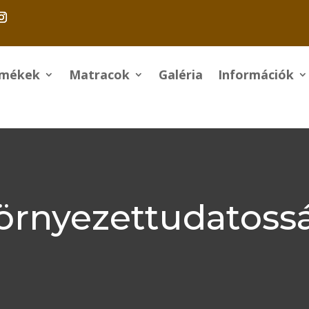
rmékek
Matracok
Galéria
Információk
örnyezettudatoss