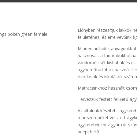
Előnyben részesítjük lakkok he
felületéhez, és erre vevőink fig
Minden hulladék anyagunkból 
hasznosat: a fadarabokból na
vándorbölcsőt kisbabák és csa
ágyneműtartóhoz használt lem
óvodások és iskolások számá
Matracainkhoz használt csoma
Tervezzük festett felületű ág
Az általunk készített ágykerete
már szerepüket vesztett ágyke
ágykereteinkhez gyártott szá
beépíthető.