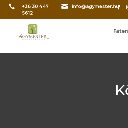


+36 30 447
info@agymester.hu
5612
Fate
K