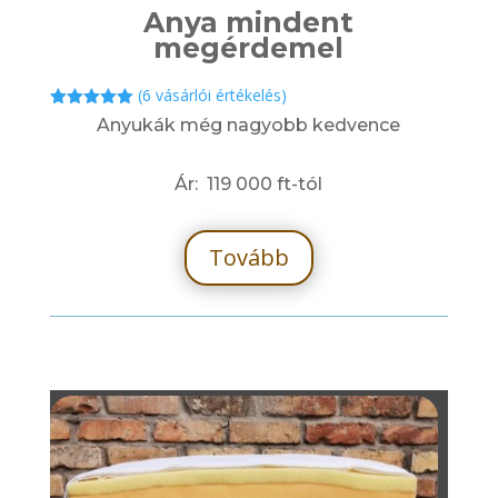
Anya mindent
megérdemel
(
6
vásárlói értékelés)
Értékelés
Anyukák még nagyobb kedvence
5.00
az 5-
ből,
értékelés
Ár: 119 000 ft-tól
alapján
Tovább