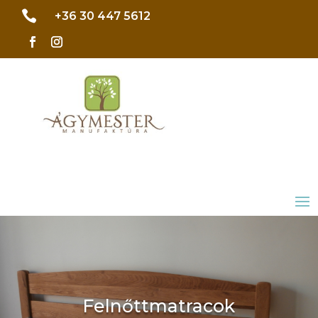

+36 30 447 5612
Felnőttmatracok