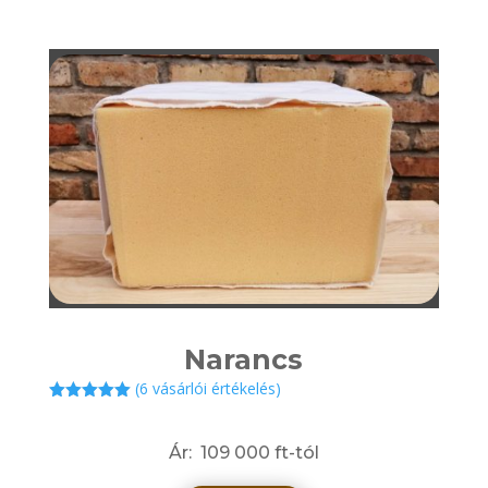
Narancs
(
6
vásárlói értékelés)
Értékelés
5.00
az 5-
ből,
Ár: 109 000 ft-tól
értékelés
alapján