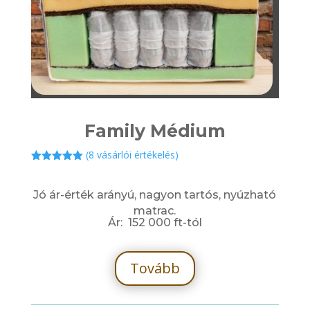
Family Médium
(
8
vásárlói értékelés)
Értékelés
5.00
az 5-
ből,
Jó ár-érték arányú, nagyon tartós, nyúzható
értékelés
alapján
matrac.
Ár: 152 000 ft-tól
Tovább