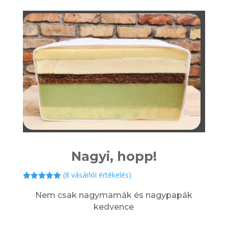
Nagyi, hopp!
(
8
vásárlói értékelés)
Értékelés
5.00
az 5-
Nem csak nagymamák és nagypapák
ből,
kedvence
értékelés
alapján