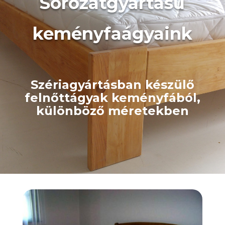
Sorozatgyártású
keményfaágyaink
Szériagyártásban készülő
felnőttágyak keményfából,
különböző méretekben