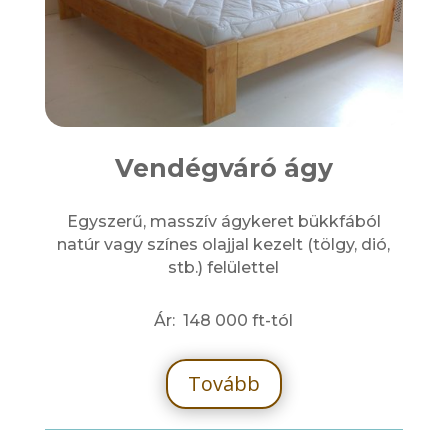
Vendégváró ágy
Egyszerű, masszív ágykeret bükkfából
natúr vagy színes olajjal kezelt (tölgy, dió,
stb.) felülettel
Ár: 148 000 ft-tól
Tovább