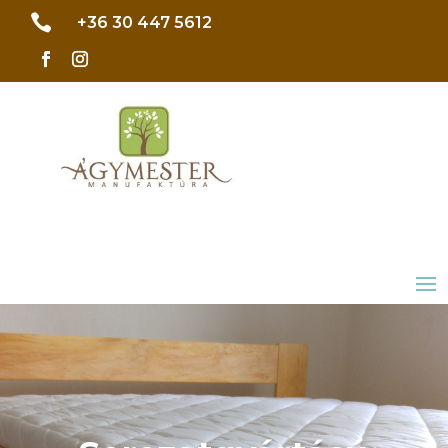

+36 30 447 5612