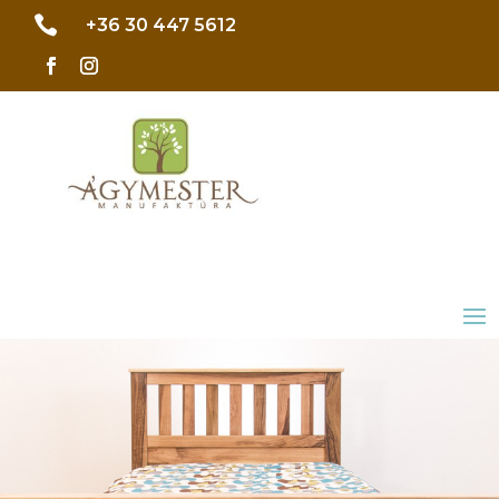

+36 30 447 5612