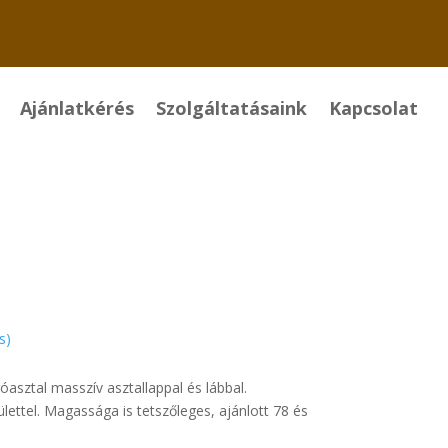
Ajánlatkérés
Szolgáltatásaink
Kapcsolat
s)
asztal masszív asztallappal és lábbal.
lettel. Magassága is tetszőleges, ajánlott 78 és