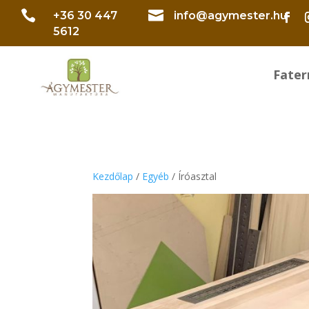


+36 30 447
info@agymester.hu
5612
Fate
Kezdőlap
/
Egyéb
/ Íróasztal