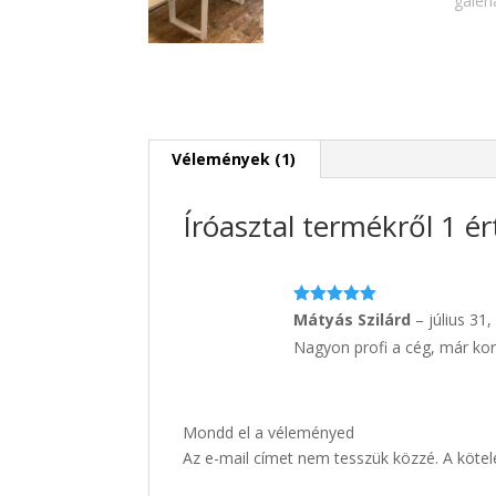
Vélemények (1)
Íróasztal
termékről 1 ér
Értékelés:
Mátyás Szilárd
–
július 31
5
/ 5
Nagyon profi a cég, már kor
Mondd el a véleményed
Az e-mail címet nem tesszük közzé.
A köte