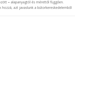
özött
–
alapanyagtól és mérettől függően.
k hozzá, azt javaslunk a bútorkereskedelemből