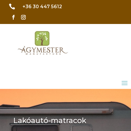

+36 30 447 5612
Lakóautó-matracok