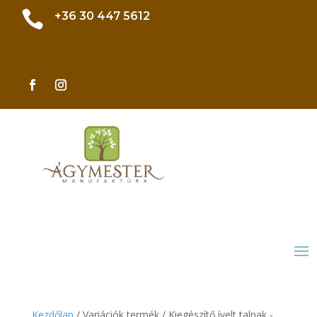

+36 30 447 5612
Kezdőlap
/ Variációk termék / Kiegészítő ívelt talpak -