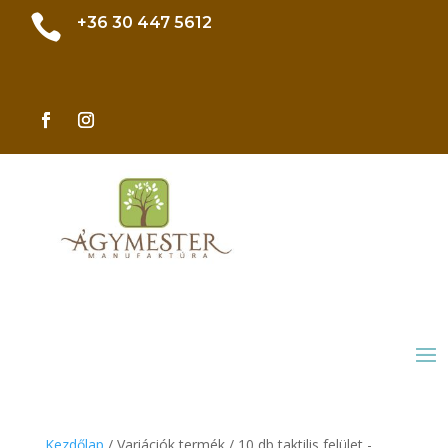

+36 30 447 5612
Kezdőlap
/ Variációk termék / 10 db taktilis felület -