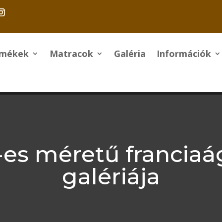
rmékek
Matracok
Galéria
Információk
-es méretű franciaá
galériája