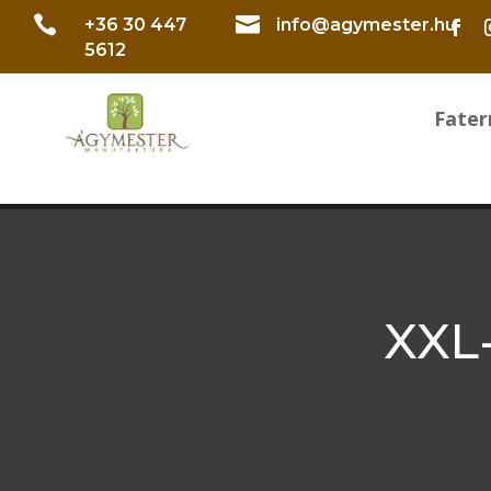


+36 30 447
info@agymester.hu
5612
Fate
XXL