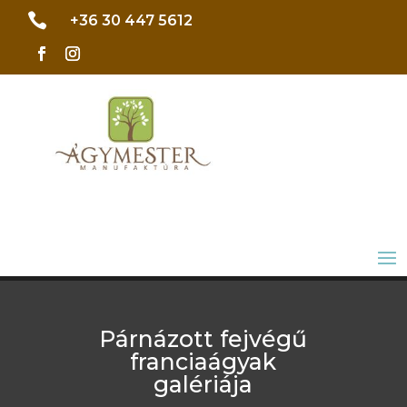

+36 30 447 5612
Párnázott fejvégű
franciaágyak
galériája